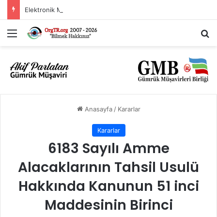
Elektronik Menşe ve Dolaşım Belgesi Düzenleyen Ülkeler Listesi
Menü
Ar
Anasayfa
/
Kararlar
Kararlar
6183 Sayılı Amme
Alacaklarının Tahsil Usulü
Hakkında Kanunun 51 inci
Maddesinin Birinci