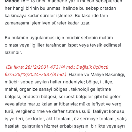
Madde 15 –
13 üncü maddede yazılı mücbir sebeplerden
her hangi birinin bulunması halinde bu sebep ortadan
kalkıncaya kadar süreler işlemez. Bu takdirde tarh
zamanaşımı işlemiyen süreler kadar uzar.
Bu hükmün uygulanması için mücbir sebebin malüm
olması veya ilgililer tarafından ispat veya tevsik edilmesi
lazımdır.
(Ek fıkra: 28/12/2001-4731/4 md.; Değişik üçüncü
fıkra:25/12/2024-7537/8 md.)
Hazine ve Maliye Bakanlığı,
mücbir sebep sayılan haller nedeniyle; bölge, il, ilçe,
mahal, organize sanayi bölgesi, teknoloji geliştirme
bölgesi, endüstri bölgesi, serbest bölgeler gibi bölgeler
veya afete maruz kalanlar itibarıyla; mükellefiyet ve vergi
türü, vergilendirme ve defter tutma usulü, faaliyet konusu,
iş yerleri, sektörler, aktif toplamı, öz sermaye toplamı, satış
hasılatı, çalıştırılan hizmet erbabı sayısını birlikte veya ayrı