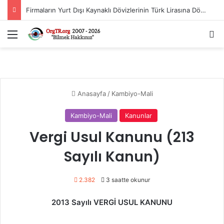
Firmaların Yurt Dışı Kaynaklı Dövizlerinin Türk Lirasına Dönüşümünün Desteklenmesi Hakkında Tebliğ (Sayı: 2023/5)’de Değişiklik Yapılmasına Dair Tebliğ (Sayı: 2026/11)
Menü
Ar
Anasayfa
/
Kambiyo-Mali
Kambiyo-Mali
Kanunlar
Vergi Usul Kanunu (213
Sayılı Kanun)
2.382
3 saatte okunur
2013 Sayılı VERGİ USUL KANUNU