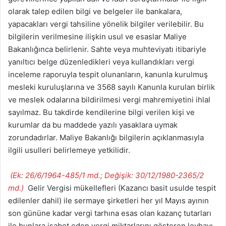
olarak talep edilen bilgi ve belgeler ile bankalara,
yapacakları vergi tahsiline yönelik bilgiler verilebilir. Bu
bilgilerin verilmesine ilişkin usul ve esaslar Maliye
Bakanlığınca belirlenir. Sahte veya muhteviyatı itibariyle
yanıltıcı belge düzenledikleri veya kullandıkları vergi
inceleme raporuyla tespit olunanların, kanunla kurulmuş
mesleki kuruluşlarına ve 3568 sayılı Kanunla kurulan birlik
ve meslek odalarına bildirilmesi vergi mahremiyetini ihlal
sayılmaz. Bu takdirde kendilerine bilgi verilen kişi ve
kurumlar da bu maddede yazılı yasaklara uymak
zorundadırlar. Maliye Bakanlığı bilgilerin açıklanmasıyla
ilgili usulleri belirlemeye yetkilidir.
(Ek: 26/6/1964-485/1 md.; Değişik: 30/12/1980-2365/2
md.)
Gelir Vergisi mükellefleri (Kazancı basit usulde tespit
edilenler dahil) ile sermaye şirketleri her yıl Mayıs ayının
son gününe kadar vergi tarhına esas olan kazanç tutarları
ile bunlara isabet eden vergi miktarlarını gösteren levhayı