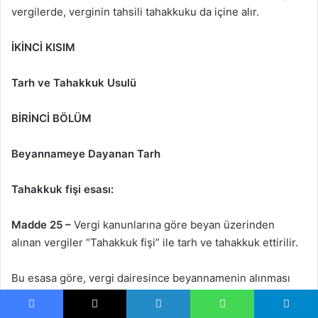
vergilerde, verginin tahsili tahakkuku da içine alır.
İKİNCİ KISIM
Tarh ve Tahakkuk Usulü
BİRİNCİ BÖLÜM
Beyannameye Dayanan Tarh
Tahakkuk fişi esası:
Madde 25 –
Vergi kanunlarına göre beyan üzerinden
alınan vergiler “Tahakkuk fişi” ile tarh ve tahakkuk ettirilir.
Bu esasa göre, vergi dairesince beyannamenin alınması
üzerine bir tahakuk fişi tanzim olunur ve bunun bir nüshası
mükellefe veyahut beyannameyi mükellef namına vergi
Facebook
X
LinkedIn
WhatsApp
Telegram