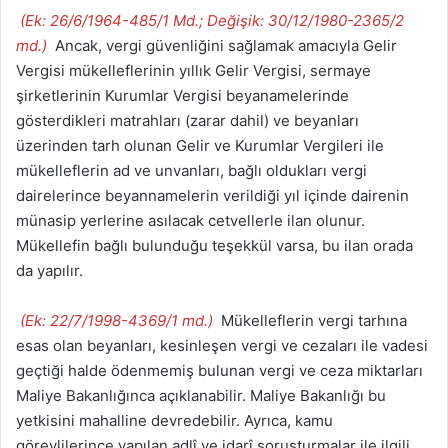
(Ek: 26/6/1964-485/1 Md.; Değişik: 30/12/1980-2365/2
md.)
Ancak, vergi güvenliğini sağlamak amacıyla Gelir
Vergisi mükelleflerinin yıllık Gelir Vergisi, sermaye
şirketlerinin Kurumlar Vergisi beyanamelerinde
gösterdikleri matrahları (zarar dahil) ve beyanları
üzerinden tarh olunan Gelir ve Kurumlar Vergileri ile
mükelleflerin ad ve unvanları, bağlı oldukları vergi
dairelerince beyannamelerin verildiği yıl içinde dairenin
münasip yerlerine asılacak cetvellerle ilan olunur.
Mükellefin bağlı bulunduğu teşekkül varsa, bu ilan orada
da yapılır.
(Ek: 22/7/1998-4369/1 md.)
Mükelleflerin vergi tarhına
esas olan beyanları, kesinleşen vergi ve cezaları ile vadesi
geçtiği halde ödenmemiş bulunan vergi ve ceza miktarları
Maliye Bakanlığınca açıklanabilir. Maliye Bakanlığı bu
yetkisini mahalline devredebilir. Ayrıca, kamu
görevlilerince yapılan adlî ve idarî soruşturmalar ile ilgili