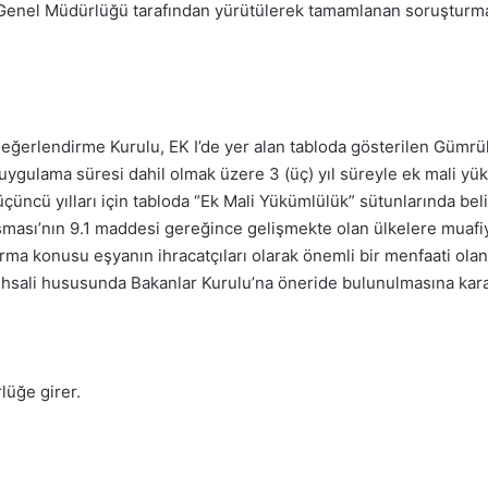
at Genel Müdürlüğü tarafından yürütülerek tamamlanan soruşturma
Değerlendirme Kurulu, EK I’de yer alan tabloda gösterilen Gümrü
ygulama süresi dahil olmak üzere 3 (üç) yıl süreyle ek mali yük
üçüncü yılları için tabloda “Ek Mali Yükümlülük” sütunlarında beli
ması’nın 9.1 maddesi gereğince gelişmekte olan ülkelere muaf
ma konusu eşyanın ihracatçıları olarak önemli bir menfaati olan
hsali hususunda Bakanlar Kurulu’na öneride bulunulmasına karar
lüğe girer.