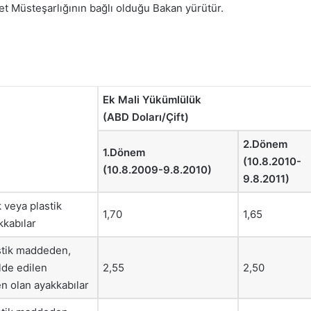
et Müsteşarlığının bağlı olduğu Bakan yürütür.
Ek Mali Yükümlülük
(ABD Doları/Çift)
2.Dönem
1.Dönem
(10.8.2010-
(10.8.2009-9.8.2010)
9.8.2011)
 veya plastik
1,70
1,65
kabılar
astik maddeden,
elde edilen
2,55
2,50
n olan ayakkabılar