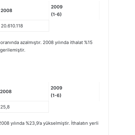
2009
2008
(1-6)
20.610.118
oranında azalmıştır. 2008 yılında ithalat %15
erilemiştir.
2009
2008
(1-6)
25,8
08 yılında %23,9’a yükselmiştir. İthalatın yerli