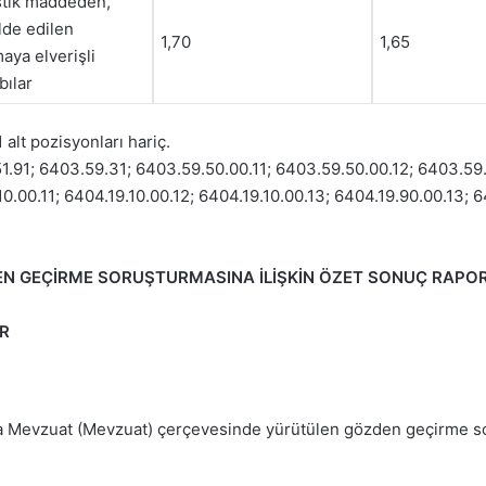
astik maddeden,
elde edilen
1,70
1,65
ya elverişli
ılar
alt pozisyonları hariç.
51.91; 6403.59.31; 6403.59.50.00.11; 6403.59.50.00.12; 6403.59.
.00.11; 6404.19.10.00.12; 6404.19.10.00.13; 6404.19.90.00.13; 64
EN GEÇİRME SORUŞTURMASINA İLİŞKİN ÖZET SONUÇ RAPO
ER
da Mevzuat (Mevzuat) çerçevesinde yürütülen gözden geçirme so