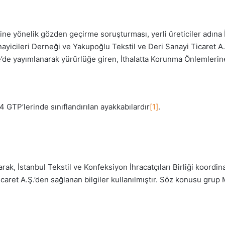
e yönelik gözden geçirme soruşturması, yerli üreticiler adına İs
ayicileri Derneği ve Yakupoğlu Tekstil ve Deri Sanayi Ticaret A.
e yayımlanarak yürürlüğe giren, İthalatta Korunma Önlemlerine İli
GTP’lerinde sınıflandırılan ayakkabılardır
[1]
.
rak, İstanbul Tekstil ve Konfeksiyon İhracatçıları Birliği koord
caret A.Ş.’den sağlanan bilgiler kullanılmıştır. Söz konusu grup