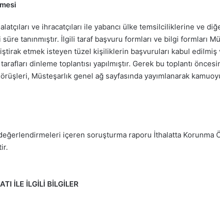
nmesi
latçıları ve ihracatçıları ile yabancı ülke temsilciliklerine ve diğ
i süre tanınmıştır. İlgili taraf başvuru formları ve bilgi formları
iştirak etmek isteyen tüzel kişiliklerin başvuruları kabul edilmiş
tarafları dinleme toplantısı yapılmıştır. Gerek bu toplantı önce
taraf görüşleri, Müsteşarlık genel ağ sayfasında yayımlanarak kamu
 değerlendirmeleri içeren soruşturma raporu İthalatta Korunma
ir.
İLE İLGİLİ BİLGİLER