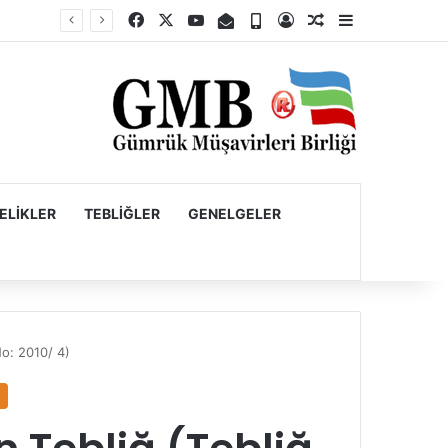
Facebook
X
YouTube
E-Posta
Telefon
Kayıt Ol
Rastgele Makale
Kenar Bölme
Firmaların Yurt Dışı Kaynaklı Dövizlerinin Türk Lirasına Dönüşümünün Desteklenmesi Hakkında Tebliğ (Sayı: 2023/5)’de Değişiklik Yapılmasına Dair Tebliğ (Sayı: 2026/11)
ELIKLER
TEBLIĞLER
GENELGELER
No: 2010/ 4)