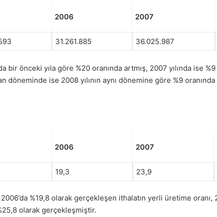
2006
2007
.593
31.261.885
36.025.987
a bir önceki yıla göre %20 oranında artmış, 2007 yılında ise %9 
iran döneminde ise 2008 yılının aynı dönemine göre %9 oranında g
2006
2007
19,3
23,9
006’da %19,8 olarak gerçekleşen ithalatın yerli üretime oranı, 20
5,8 olarak gerçekleşmiştir.