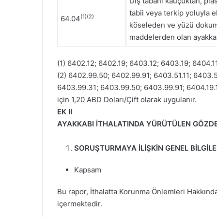
Dış tabanı kauçuktan, pl
tabii veya terkip yoluyla 
(1)(2)
64.04
köseleden ve yüzü dokuma
maddelerden olan ayakkab
(1) 6402.12; 6402.19; 6403.12; 6403.19; 6404.11 
(2) 6402.99.50; 6402.99.91; 6403.51.11; 6403.
6403.99.31; 6403.99.50; 6403.99.91; 6404.19.10
için 1,20 ABD Doları/Çift olarak uygulanır.
EK II
AYAKKABI İTHALATINDA YÜRÜTÜLEN GÖZD
SORUŞTURMAYA İLİŞKİN GENEL BİLGİL
Kapsam
Bu rapor, İthalatta Korunma Önlemleri Hakkın
içermektedir.