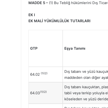
MADDE 5 –
(1) Bu Tebliğ hükümlerini Dış Ticar
EK I
EK MALİ YÜKÜMLÜLÜK TUTARLARI
GTP
Eşya Tanımı
Dış tabanı ve yüzü kauçuk
(1)(2)
64.02
maddeden olan diğer ayak
Dış tabanı kauçuktan, pl
(1)(2)
64.03
tabii veya terkip yoluyla 
köseleden ve yüzü deride