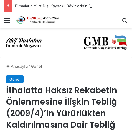
Firmaların Yurt Dışı Kaynaklı Dövizlerinin Türk Lirasına Dönüşümünün Desteklenmesi Hakkında Tebliğ (Sayı: 2023/5)’de Değişiklik Yapılmasına Dair Tebliğ (Sayı: 2026/11)
Menü
A
Anasayfa
/
Genel
Genel
İthalatta Haksız Rekabetin
Önlenmesine İlişkin Tebliğ
(2009/4)’in Yürürlükten
Kaldırılmasına Dair Tebliğ