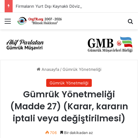
Firmaların Yurt Dışı Kaynaklı Dövizlerinin Türk Lirasına Dönüşümünün Desteklenmesi Hakkında Tebliğ (Sayı: 2023/5)’de Değişiklik Yapılmasına Dair Tebliğ (Sayı: 2026/11)
Menü
A
Anasayfa
/
Gümrük Yönetmeliği
Gümrük Yönetmeliği
Gümrük Yönetmeliği
(Madde 27) (Karar, kararın
iptali veya değiştirilmesi)
706
Bir dakikadan az