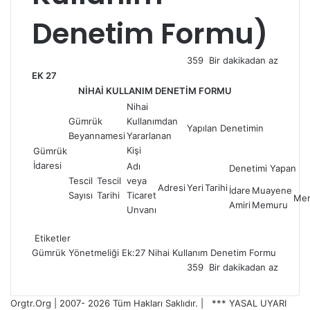
Denetim Formu)
359
Bir dakikadan az
EK 27
NİHAİ KULLANIM DENETİM FORMU
Nihai
Gümrük
Kullanımdan
Yapılan Denetimin
Beyannamesi
Yararlanan
Kişi
Gümrük
İdaresi
Adı
Denetimi Yapan
Tescil
Tescil
veya
Adresi
Yeri
Tarihi
İdare
Muayene
Sayısı
Tarihi
Ticaret
Me
Amiri
Memuru
Unvanı
Etiketler
Gümrük Yönetmeliği Ek:27
Nihai Kullanım Denetim Formu
359
Bir dakikadan az
Orgtr.Org | 2007-
2026 Tüm Hakları Saklıdır. |
*** YASAL UYARI