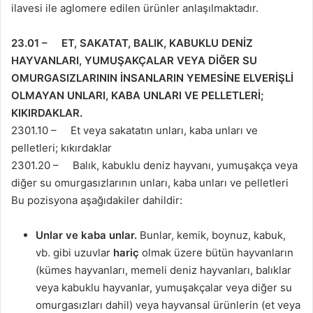
ilavesi ile aglomere edilen ürünler anlaşılmaktadır.
23.01 – ET, SAKATAT, BALIK, KABUKLU DENİZ
HAYVANLARI, YUMUŞAKÇALAR VEYA DİĞER SU
OMURGASIZLARININ İNSANLARIN YEMESİNE ELVERİŞLİ
OLMAYAN UNLARI, KABA UNLARI VE PELLETLERİ;
KIKIRDAKLAR.
2301.10 – Et veya sakatatın unları, kaba unları ve
pelletleri; kıkırdaklar
2301.20 – Balık, kabuklu deniz hayvanı, yumuşakça veya
diğer su omurgasızlarının unları, kaba unları ve pelletleri
Bu pozisyona aşağıdakiler dahildir:
Unlar ve kaba unlar.
Bunlar, kemik, boynuz, kabuk,
vb. gibi uzuvlar
hariç
olmak üzere bütün hayvanların
(kümes hayvanları, memeli deniz hayvanları, balıklar
veya kabuklu hayvanlar, yumuşakçalar veya diğer su
omurgasızları dahil) veya hayvansal ürünlerin (et veya