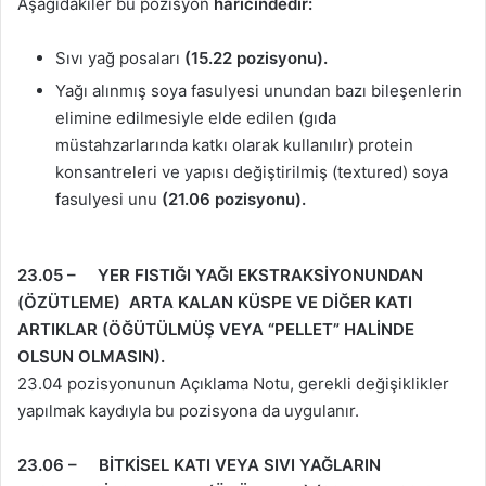
Aşağıdakiler bu pozisyon
haricindedir:
Sıvı yağ posaları
(15.22 pozisyonu).
Yağı alınmış soya fasulyesi unundan bazı bileşenlerin
elimine edilmesiyle elde edilen (gıda
müstahzarlarında katkı olarak kullanılır) protein
konsantreleri ve yapısı değiştirilmiş (textured) soya
fasulyesi unu
(21.06 pozisyonu).
23.05 – YER FISTIĞI YAĞI
EKSTRAKSİYONUNDAN
(ÖZÜTLEME)
ARTA KALAN KÜSPE VE DİĞER KATI
ARTIKLAR (ÖĞÜTÜLMÜŞ VEYA “PELLET” HALİNDE
OLSUN OLMASIN).
23.04 pozisyonunun Açıklama Notu, gerekli değişiklikler
yapılmak kaydıyla bu pozisyona da uygulanır.
23.06 – BİTKİSEL KATI VEYA SIVI YAĞLARIN