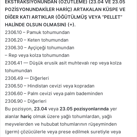
EKSTRAKSİYONUNDAN (ÖZÜTLEME) (23.04 VE 23.05
POZİSYONUNDAKİLER HARİÇ) ARTAKALAN KÜSPE VE
DİĞER KATI ARTIKLAR (ÖĞÜTÜLMÜŞ VEYA “PELLET”
HALİNDE OLSUN OLMASIN) (+).
2306.10 – Pamuk tohumundan
2306.20 – Keten tohumundan
2306.30 – Ayçiçeği tohumundan
– Rep veya kolza tohumundan
2306.41 — Düşük erusik asit muhtevalı rep veya kolza
tohumundan
2306.49 — Diğerleri
2306.50 – Hindistan cevizi veya kopradan
2306.60 – Palm cevizi veya palm bademinden
2306.90 – Diğerleri
Bu pozisyon,
23.04
veya
23.05 pozisyonlarında
yer
alanlar
hariç
olmak üzere yağlı tohumlardan, yağlı
meyvelerden ve hububat tohumlarının rüşeyminden
(germ) çözücülerle veya prese edilmek suretiyle veya