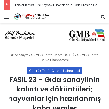
İthalat Rejimi Kararında Değişiklik Yapılmasına İlişkin Karar (Karar Sayısı: 11563)
Menü
A
Anasayfa
/
Gümrük Tarife Cetveli (GTİP)
/
Gümrük Tarife
Cetveli İzahnamesi
Gümrük Tarife Cetveli İzahnamesi
FASIL 23 – Gıda sanayiinin
kalıntı ve döküntüleri;
hayvanlar için hazırlanmış
kaba yemler