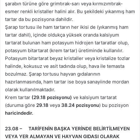
şarabın türüne göre grimtırak-sarı veya kırmızımtırak-
esmer renkli kristaller halini alır. Bu şekildeki yıkanmış ham
tartar da bu pozisyona dahildir.
Şarap tortusu ile ham tartarın her ikisi de (yıkanmış ham
tartar dahil), içinde oldukça yüksek oranda kalsiyum
tartarat bulunan ham potasyum hidrojen tartaratlar olup,
potasyum bitartarat (krem tartar) üretiminde kullanılır.
Potasyum bitartarat beyaz kristaller veya kristalize tozlar
halinde, kokusuz ve asit tadında olup, hava ile temasta
bozulmaz. Şarap tortusu hayvan gıdalarının
hazırlanmasında, ham tartar ise boya sanayiinde mordan
olarak kullanılmaktadır.
Krem tartar
(29.18 pozisyonu)
ve kalsiyum tartarat
(duruma göre
29.18
veya
38.24 pozisyonu
) bu pozisyon
haricindedir.
23.08 – TARİFENİN BAŞKA YERİNDE BELİRTİLMEYEN
VEYA YER ALMAYAN VE HAYVAN GIDASI OLARAK