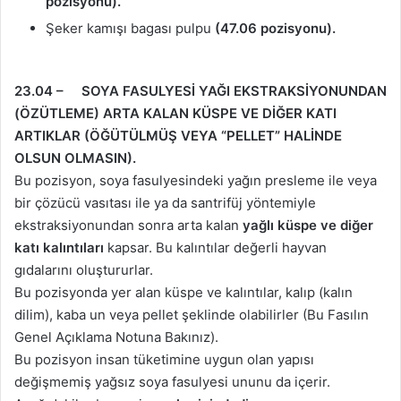
pozisyonu).
Şeker kamışı bagası pulpu
(47.06 pozisyonu).
23.04 – SOYA FASULYESİ YAĞI EKSTRAKSİYONUNDAN
(ÖZÜTLEME) ARTA KALAN KÜSPE VE DİĞER KATI
ARTIKLAR (ÖĞÜTÜLMÜŞ VEYA “PELLET” HALİNDE
OLSUN OLMASIN).
Bu pozisyon, soya fasulyesindeki yağın presleme ile veya
bir çözücü vasıtası ile ya da santrifüj yöntemiyle
ekstraksiyonundan sonra arta kalan
yağlı küspe ve diğer
katı kalıntıları
kapsar. Bu kalıntılar değerli hayvan
gıdalarını oluştururlar.
Bu pozisyonda yer alan küspe ve kalıntılar, kalıp (kalın
dilim), kaba un veya pellet şeklinde olabilirler (Bu Fasılın
Genel Açıklama Notuna Bakınız).
Bu pozisyon insan tüketimine uygun olan yapısı
değişmemiş yağsız soya fasulyesi ununu da içerir.