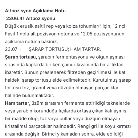
Altpozisyon Açıklama Notu.
2306.41 Altpozisyonu
Düşük erusik asitli rep veya kolza tohumları” için, 12 nci
Fasıl 1 nolu alt pozisyon notuna ve 12.05 pozisyonunun
açıklama notuna bakınız.
23.07 – ŞARAP TORTUSU; HAM TARTAR.
Şarap tortusu,
şarabın fermentasyonu ve olgunlaşması
sırasında kaplarda biriken çamur kıvamında bir artıktan
ibarettir. Bunun preslenerek filtreden geçirilmesi ile katı
haldeki şarap tortusu elde edilmektedir. Kurutulmuş şarap
tortusu toz, granül veya düzgün olmayan parçacıklar
halinde bulunmaktadır.
Ham tartar,
üzüm şırasının fermente ettirildiği teknelerde
veya şarabın korunduğu fıçılarda ortaya çıkan katılaşmış
bir madde olup, toz veya pullar veya düzgün olmayan
kristalimsi parçacıklar halindedir. Rengi gri ile koyu kırmızı
arasında değişir. Birinci yıkamadan sonra, elde edildiği