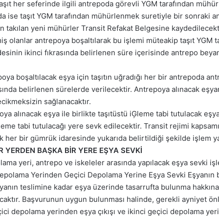
ir. Taşıt her seferinde ilgili antrepoda görevli YGM tarafından mü
 ise taşıt YGM tarafından mühürlenmek suretiyle bir sonraki a
 takılan yeni mühürler Transit Refakat Belgesine kaydedilecekti
ş olanlar antrepoya boşaltılarak bu işlemi müteakip taşıt YGM t
esinin ikinci fıkrasında belirlenen süre içerisinde antrepo b
epoya boşaltılacak eşya için taşıtın uğradığı her bir antrepoda
sında belirlenen sürelerde verilecektir. Antrepoya alınacak eşy
ecikmeksizin sağlanacaktır.
ya alınacak eşya ile birlikte taşıtüstü iĢleme tabi tutulacak eşy
şleme tabi tutulacağı yere sevk edilecektir. Transit rejimi kaps
ak her bir gümrük idaresinde yukarıda belirtildiği şekilde işlem ya
İR YERDEN BAŞKA BİR YERE EŞYA SEVKİ
ma yeri, antrepo ve iskeleler arasında yapılacak eşya sevki işlem
epolama Yerinden Geçici Depolama Yerine Eşya Sevki Eşyanın bi
yanın teslimine kadar eşya üzerinde tasarrufta bulunma hakkına 
lacaktır. Başvurunun uygun bulunması halinde, gerekli ayniyet ön
çici depolama yerinden eşya çıkışı ve ikinci geçici depolama yer