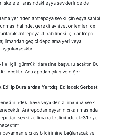
an iskeleler arasındaki eşya sevklerinde de
ama yerinden antrepoya sevki için eşya sahibi
lunması halinde, gerekli ayniyet önlemleri de
arılarak antrepoya alınabilmesi için antrepo
a; limandan geçici depolama yeri veya
 uygulanacaktır.
ile ilgili gümrük idaresine başvurulacaktır. Bu
ilecektir. Antrepodan çıkış ve diğer
Edilip Buralardan Yurtdışı Edilecek Serbest
enetimindeki hava veya deniz limanına sevk
ecektir. Antrepodan eşyanın çıkarılmasında
podan sevki ve limana tesliminde ek-3’te yer
necektir.”
dlu beyanname çıkış bildirimine bağlanacak ve