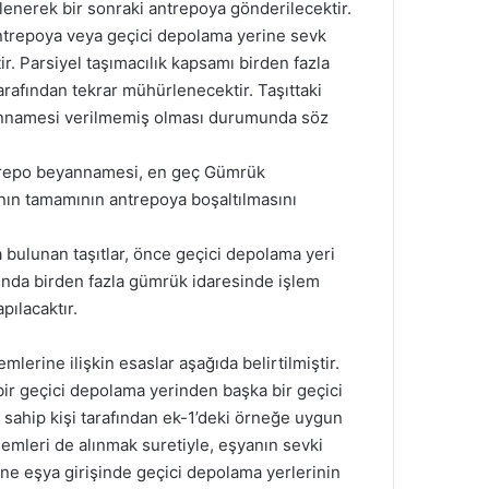
hürlenerek bir sonraki antrepoya gönderilecektir.
ntrepoya veya geçici depolama yerine sevk
r. Parsiyel taşımacılık kapsamı birden fazla
arafından tekrar mühürlenecektir. Taşıttaki
eyannamesi verilmemiş olması durumunda söz
 antrepo beyannamesi, en geç Gümrük
anın tamamının antrepoya boşaltılmasını
a bulunan taşıtlar, önce geçici depolama yeri
amında birden fazla gümrük idaresinde işlem
pılacaktır.
lerine ilişkin esaslar aşağıda belirtilmiştir.
r geçici depolama yerinden başka bir geçici
sahip kişi tarafından ek-1’deki örneğe uygun
lemleri de alınmak suretiyle, eşyanın sevki
ine eşya girişinde geçici depolama yerlerinin