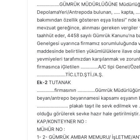
………………GÜMRÜK MÜDÜRLÜĞÜNE Müdürlüğünüzce 
DepolamaYeri/Antrepoda bulunan, ….. kapta, …
bakımından özellik gösteren eşya listesi” nde
mevzuat gereğince, alınması gereken vergiler 
taahhüt eder, 4458 sayılı Gümrük Kanunu’na ba
Genelgesi uyarınca firmamız sorumluluğunda v
maddesinde belirtilen yükümlülüklere ilave ola
yevmiyeleri tarafımızdan karşılanmak ve zoru
firmasınca iĢletilen …………..A/C tipi Genel/Öze
…………………..TİC.LTD.ŞTİ./A.Ş.
Ek-2
TUTANAK
…………..firmasının …………..Gümrük Müdürlüğüne yö
beyan/antrepo beyannamesi kapsamı eşyanın bu
……………………. plakalı taşıt ile sevk edilmek ve 
olduğu görülerek sevke hazır hale getirilmişti
KAP/KONTEYNER NO :
MÜHÜR NO :
1- 2- GÜMRÜK AMBAR MEMURU/ İşLETME/AN