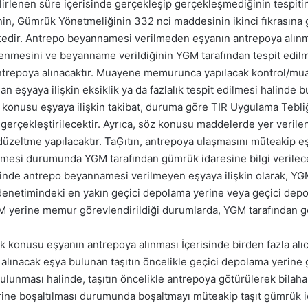
lirlenen süre içerisinde gerçekleşip gerçekleşmediğinin tespiti
in, Gümrük Yönetmeliğinin 332 nci maddesinin ikinci fıkrasına g
ektedir. Antrepo beyannamesi verilmeden eşyanın antrepoya alınm
nmesini ve beyanname verildiğinin YGM tarafından tespit edilme
antrepoya alınacaktır. Muayene memurunca yapılacak kontrol/m
 eşyaya ilişkin eksiklik ya da fazlalık tespit edilmesi halinde b
 konusu eşyaya ilişkin takibat, duruma göre TIR Uygulama Tebl
gerçekleştirilecektir. Ayrıca, söz konusu maddelerde yer veri
eltme yapılacaktır. TaĢıtın, antrepoya ulaşmasını müteakip eşy
ilmesi durumunda YGM tarafından gümrük idaresine bilgi verilec
risinde antrepo beyannamesi verilmeyen eşyaya ilişkin olarak, YG
 denetimindeki en yakın geçici depolama yerine veya geçici de
 yerine memur görevlendirildiği durumlarda, YGM tarafından ger
k konusu eşyanın antrepoya alınması İçerisinde birden fazla alıcı
lınacak eşya bulunan taşıtın öncelikle geçici depolama yerine g
lunması halinde, taşıtın öncelikle antrepoya götürülerek bilah
ne boşaltılması durumunda boşaltmayı müteakip taşıt gümrük 