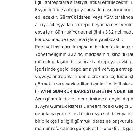
ilgili antrepolara sırasıyla intikal ettirilecekt
Eşyanın önce antrepoya boşaltılması durumunda
edilecektir. Gümrük idaresi veya YGM tarafından
alıcıya ait eşyadan antrepo beyannamesi verilmi
eşya için Gümrük Yönetmeliğinin 332 nci madd
konusu madde uyarınca işlem yapılacaktır.
Parsiyel taşımacılık kapsamı birden fazla antr
Yönetmeliğinin 332 nci maddesinin ikinci fıkra
müteakip, taşıtın bir sonraki antrepoya sevki g
İçerisinde geçici depolama yeri ve/veya antrepo
ve/veya antrepolara, son olarak ise taşıtüstü i
görmek üzere sevk edilen taşıtlar ile ilgili olar
II- AYNI GÜMRÜK İDARESİ DENETİMİNDEKİ B
Aynı gümrük idaresi denetimindeki geçici depola
a.
Aynı Gümrük İdaresi Denetimindeki Geçici D
depolama yerine sevki için eşya sahibi veya eş
bir dilekçe ile ilgili gümrük idaresine başvuru
memur refakatinde gerçekleştirilecektir. İlk ge