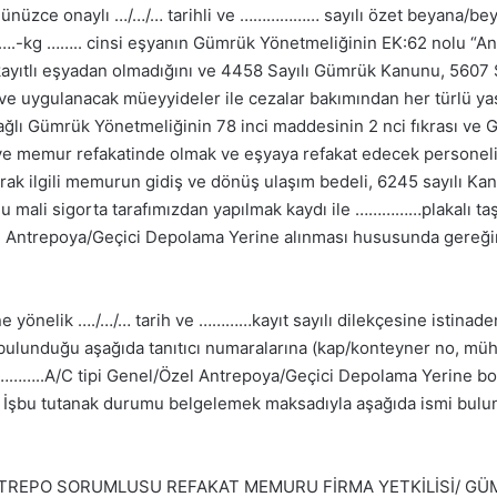
onaylı …/…/… tarihli ve ……………… sayılı özet beyana/beyan
….-kg …….. cinsi eşyanın Gümrük Yönetmeliğinin EK:62 nolu “An
 kayıtlı eşyadan olmadığını ve 4458 Sayılı Gümrük Kanunu, 5607 
ve uygulanacak müeyyideler ile cezalar bakımından her türlü ya
ğlı Gümrük Yönetmeliğinin 78 inci maddesinin 2 nci fıkrası ve
e memur refakatinde olmak ve eşyaya refakat edecek personeli
rak ilgili memurun gidiş ve dönüş ulaşım bedeli, 6245 sayılı Ka
nlu mali sigorta tarafımızdan yapılmak kaydı ile ……………plakal
l Antrepoya/Geçici Depolama Yerine alınması hususunda gereğini
nelik …./…/… tarih ve …………kayıt sayılı dilekçesine istinade
lunduğu aşağıda tanıtıcı numaralarına (kap/konteyner no, mühü
………..A/C tipi Genel/Özel Antrepoya/Geçici Depolama Yerine bo
r. İşbu tutanak durumu belgelemek maksadıyla aşağıda ismi bulu
TREPO SORUMLUSU REFAKAT MEMURU FİRMA YETKİLİSİ/ GÜ