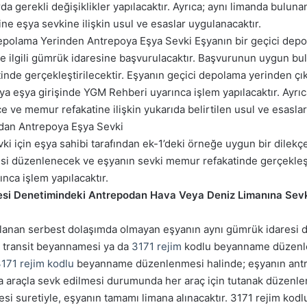
da gerekli değişiklikler yapılacaktır. Ayrıca; aynı limanda bulun
e eşya sevkine ilişkin usul ve esaslar uygulanacaktır.
polama Yerinden Antrepoya Eşya Sevki Eşyanın bir geçici depol
ile ilgili gümrük idaresine başvurulacaktır. Başvurunun uygun bu
inde gerçekleştirilecektir. Eşyanın geçici depolama yerinden çık
a eşya girişinde YGM Rehberi uyarınca işlem yapılacaktır. Ayrıc
 ve memur refakatine ilişkin yukarıda belirtilen usul ve esaslar
dan Antrepoya Eşya Sevki
i için eşya sahibi tarafından ek-1’deki örneğe uygun bir dilekçe 
 düzenlenecek ve eşyanın sevki memur refakatinde gerçekleştir
nca işlem yapılacaktır.
esi Denetimindeki Antrepodan Hava Veya Deniz Limanına Sevk 
anan serbest dolaşımda olmayan eşyanın aynı gümrük idaresi d
, transit beyannamesi ya da
3171 rejim
kodlu beyanname düzenlen
171 rejim kodlu
beyanname düzenlenmesi halinde; eşyanın antre
zla araçla sevk edilmesi durumunda her araç için tutanak düzenle
esi suretiyle, eşyanın tamamı limana alınacaktır. 3171 rejim ko