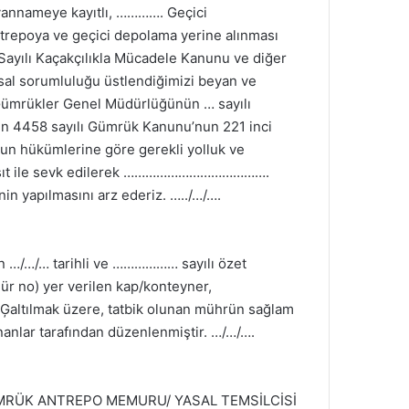
nameye kayıtlı, …………. Geçici
trepoya ve geçici depolama yerine alınması
Sayılı Kaçakçılıkla Mücadele Kanunu ve diğer
sal sorumluluğu üstlendiğimizi beyan ve
 Gümrükler Genel Müdürlüğünün … sayılı
n 4458 sayılı Gümrük Kanunu’nun 221 inci
nun hükümlerine göre gerekli yolluk ve
ı taşıt ile sevk edilerek ………………………………….
n yapılmasını arz ederiz. …../…/….
n …/…/… tarihli ve ……………… sayılı özet
r no) yer verilen kap/konteyner,
Ģaltılmak üzere, tatbik olunan mührün sağlam
nanlar tarafından düzenlenmiştir. …/…/….
MRÜK ANTREPO MEMURU/ YASAL TEMSİLCİSİ