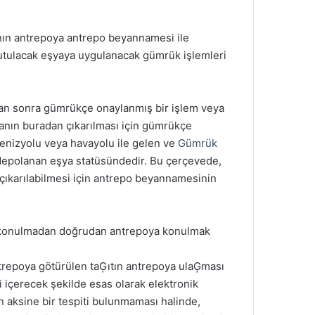
nın antrepoya antrepo beyannamesi ile
tutulacak eşyaya uygulanacak gümrük işlemleri
an sonra gümrükçe onaylanmış bir işlem veya
anın buradan çıkarılması için gümrükçe
denizyolu veya havayolu ile gelen ve
Gümrük
 depolanan eşya statüsündedir. Bu çerçevede,
ıkarılabilmesi için antrepo beyannamesinin
ne konulmadan doğrudan antrepoya konulmak
ntrepoya götürülen taĢıtın antrepoya ulaĢması
ti içerecek şekilde esas olarak elektronik
n aksine bir tespiti bulunmaması halinde,