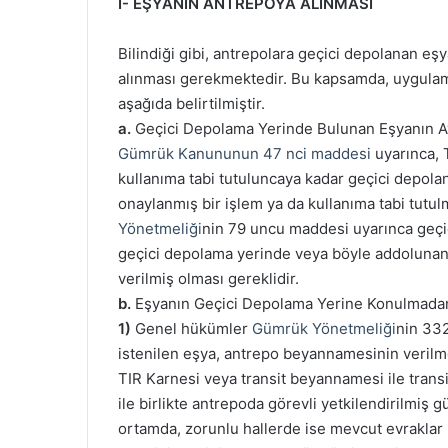
I- EŞYANIN ANTREPOYA ALINMASI
Bilindiği gibi, antrepolara geçici depolanan
alınması gerekmektedir. Bu kapsamda, uygulama
aşağıda belirtilmiştir.
a.
Geçici Depolama Yerinde Bulunan Eşyanın A
Gümrük Kanununun 47 nci maddesi
uyarınca, 
kullanıma tabi tutuluncaya kadar geçici depol
onaylanmış bir işlem ya da kullanıma tabi tutu
Yönetmeliği
nin 79 uncu maddesi uyarınca geçi
geçici depolama yerinde veya böyle addolunan
verilmiş olması gereklidir.
b.
Eşyanın Geçici Depolama Yerine Konulmada
1)
Genel hükümler
Gümrük Yönetmeliği
nin 332
istenilen eşya, antrepo beyannamesinin verilme
TIR Karnesi veya transit beyannamesi ile trans
ile birlikte antrepoda görevli yetkilendirilmiş 
ortamda, zorunlu hallerde ise mevcut evraklar 