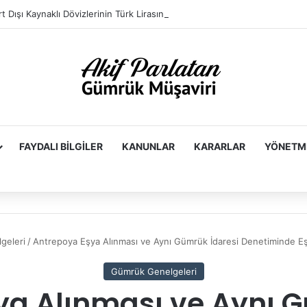
FAYDALI BILGILER
KANUNLAR
KARARLAR
YÖNETM
geleri
/
Antrepoya Eşya Alınması ve Aynı Gümrük İdaresi Denetiminde E
Gümrük Genelgeleri
ya Alınması ve Aynı G