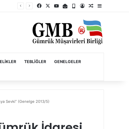
Facebook
X
YouTube
E-Posta
Telefon
Kayıt Ol
Rastgele Makale
Kenar Bölme
Firmaların Yurt Dışı Kaynaklı Dövizlerinin Türk Lirasına Dönüşümünün Desteklenmesi Hakkında Tebliğ (Sayı: 2023/5)’de Değişiklik Yapılmasına Dair Tebliğ (Sayı: 2026/11)
ELIKLER
TEBLIĞLER
GENELGELER
şya Sevki” (Genelge 2013/5)
ümrük İdaresi