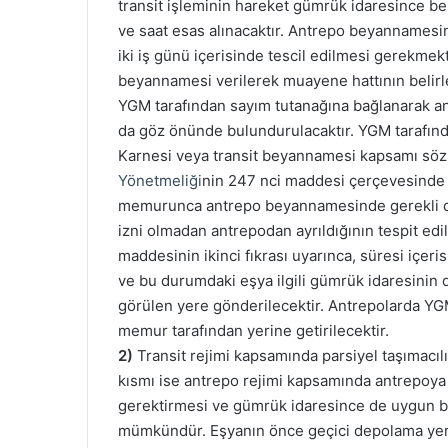
transit işleminin hareket gümrük idaresince be
ve saat esas alınacaktır. Antrepo beyannamesin
iki iş günü içerisinde tescil edilmesi gerekm
beyannamesi verilerek muayene hattının belirle
YGM tarafından sayım tutanağına bağlanarak 
da göz önünde bulundurulacaktır. YGM tarafından
Karnesi veya transit beyannamesi kapsamı söz
Yönetmeliği
nin 247 nci maddesi çerçevesinde 
memurunca antrepo beyannamesinde gerekli düz
izni olmadan antrepodan ayrıldığının tespit ed
maddesinin ikinci fıkrası uyarınca, süresi içe
ve bu durumdaki eşya ilgili gümrük idaresinin
görülen yere gönderilecektir. Antrepolarda YGM
memur tarafından yerine getirilecektir.
2)
Transit rejimi kapsamında parsiyel taşımacılı
kısmı ise antrepo rejimi kapsamında antrepoya a
gerektirmesi ve gümrük idaresince de uygun bu
mümkündür. Eşyanın önce geçici depolama yeri