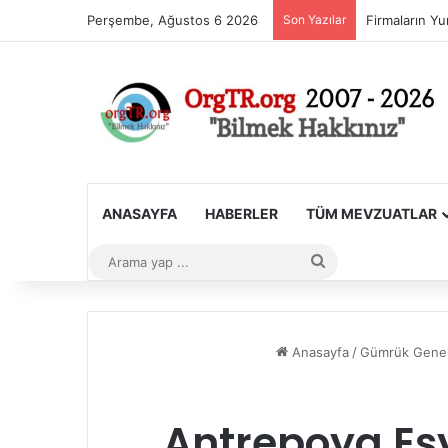
Perşembe, Ağustos 6 2026
Son Yazılar
ANASAYFA
HABERLER
TÜM MEVZUATLAR
Arama
yap
...
Anasayfa
/
Gümrük Genel
Antrepoya Eş