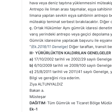
hava veya deniz taşıtına yüklenmesini müteakip 
Antrepo ile liman arası taşımalar, eşya sahibini
limana yapılan sevkin eşya sahibinin antrepo
müteakip teminat serbest bırakılacaktır. Diğer
ç.
Ortak Hükümler Aynı gümrük idaresi denetimi
varış yerindeki antrepo veya geçici depolama yer
Gümrük idaresine yapılacak başvuru ile eşyanın 
“
(Ek.2018/11 Genelge)
Diğer taraftan, transit 
III- YÜRÜRLÜKTEN KALDIRILAN GENELGELER
a)
17/10/2002 tarihli ve 2002/29 sayılı Genelge
b)
6/10/2009 tarihli ve 2009/100 sayılı Genelge
c)
25/8/2011 tarihli ve 2011/41 sayılı Genelge, y
Bilgi ve gereğini rica ederim.
Ziya ALTUNYALDIZ
Bakan a.
Müsteşar
DAĞITIM:
Tüm Gümrük ve Ticaret Bölge Müdürlük
Ek-1