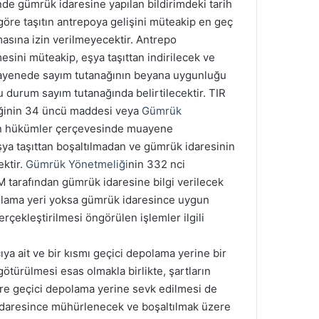
nde gümrük idaresine yapılan bildirimdeki tarih
öre taşıtın antrepoya gelişini müteakip en geç
asına izin verilmeyecektir. Antrepo
sini müteakip, eşya taşıttan indirilecek ve
uayenede sayım tutanağının beyana uygunluğu
u durum sayım tutanağında belirtilecektir. TIR
iğinin 34 üncü maddesi veya
Gümrük
len hükümler çerçevesinde muayene
a taşıttan boşaltılmadan ve gümrük idaresinin
ektir.
Gümrük Yönetmeliği
nin 332 nci
M tarafından gümrük idaresine bilgi verilecek
polama yeri yoksa gümrük idaresince uygun
çekleştirilmesi öngörülen işlemler ilgili
ya ait ve bir kısmı geçici depolama yerine bir
ötürülmesi esas olmakla birlikte, şartların
are geçici depolama yerine sevk edilmesi de
idaresince mühürlenecek ve boşaltılmak üzere