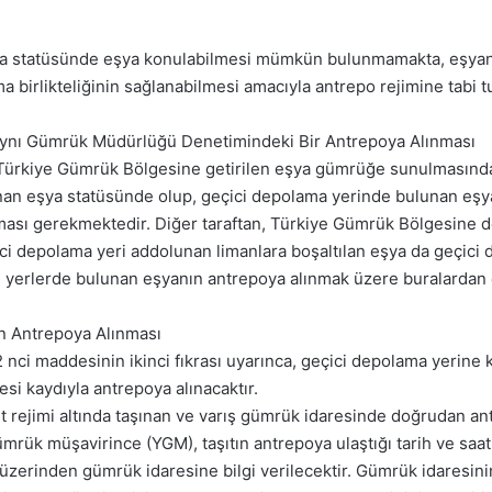
 eşya statüsünde eşya konulabilmesi mümkün bulunmamakta, eşya
 birlikteliğinin sağlanabilmesi amacıyla antrepo rejimine tabi 
ynı Gümrük Müdürlüğü Denetimindeki Bir Antrepoya Alınması
Türkiye Gümrük Bölgesine getirilen eşya gümrüğe sunulmasınd
anan eşya statüsünde olup, geçici depolama yerinde bulunan eşy
lması gerekmektedir. Diğer taraftan, Türkiye Gümrük Bölgesine 
ci depolama yeri addolunan limanlara boşaltılan eşya da geçici
 yerlerde bulunan eşyanın antrepoya alınmak üzere buralardan ç
n Antrepoya Alınması
 nci maddesinin ikinci fıkrası uyarınca, geçici depolama yeri
si kaydıyla antrepoya alınacaktır.
it rejimi altında taşınan ve varış gümrük idaresinde doğrudan a
gümrük müşavirince (YGM), taşıtın antrepoya ulaştığı tarih ve saa
üzerinden gümrük idaresine bilgi verilecektir. Gümrük idaresini