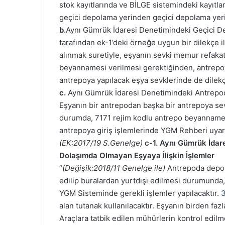
stok kayıtlarında ve BİLGE sistemindeki kayıtlar
geçici depolama yerinden geçici depolama yerin
b.
Aynı Gümrük İdaresi Denetimindeki Geçici De
tarafından ek-1’deki örneğe uygun bir dilekçe 
alınmak suretiyle, eşyanın sevki memur refakat
beyannamesi verilmesi gerektiğinden, antrepoy
antrepoya yapılacak eşya sevklerinde de dilekçe
c.
Aynı Gümrük İdaresi Denetimindeki Antrepo
Eşyanın bir antrepodan başka bir antrepoya sevk
durumda, 7171 rejim kodlu antrepo beyannamesi
antrepoya giriş işlemlerinde YGM Rehberi uyarı
(EK:2017/19 S.Genelge)
c-1. Aynı Gümrük İdar
Dolaşımda Olmayan Eşyaya İlişkin İşlemler
“
(Değişik:2018/11 Genelge ile)
Antrepoda depol
edilip buralardan yurtdışı edilmesi durumunda
YGM Sisteminde gerekli işlemler yapılacaktır.
3
alan tutanak kullanılacaktır. Eşyanın birden fa
Araçlara tatbik edilen mühürlerin kontrol edilm