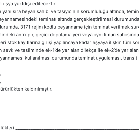
eşya yurtdışı edilecektir.
n yanı sıra beyan sahibi ve taşıyıcının sorumluluğu altında, temin
 beyannamesindeki teminatı altında gerçekleştirilmesi durumun
 durumda, 3171 rejim kodlu beyanname için teminat verilmek suret
ndeki antrepo, geçici depolama yeri veya aynı liman sahasındaki
i stok kayıtlarına girişi yapılıncaya kadar eşyaya ilişkin tüm sor
sevk ve tesliminde ek-1’de yer alan dilekçe ile ek-2’de yer alan 
beyannamesi kullanılması durumunda teminat uygulaması, transit r
,
,
ürürlükten kaldırılmıştır.
leri _________________________________________________________