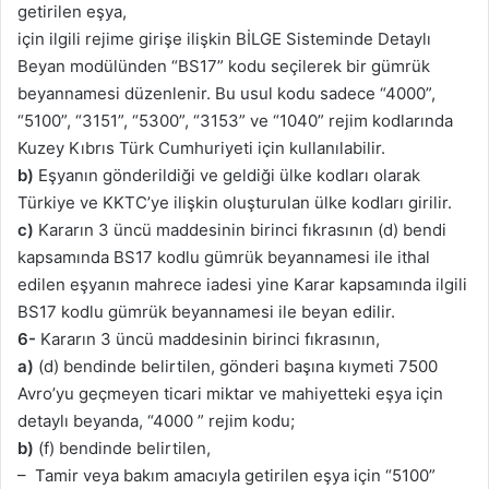
getirilen eşya,
için ilgili rejime girişe ilişkin BİLGE Sisteminde Detaylı
Beyan modülünden “BS17” kodu seçilerek bir gümrük
beyannamesi düzenlenir. Bu usul kodu sadece “4000”,
“5100”, “3151”, “5300”, “3153” ve “1040” rejim kodlarında
Kuzey Kıbrıs Türk Cumhuriyeti için kullanılabilir.
b)
Eşyanın gönderildiği ve geldiği ülke kodları olarak
Türkiye ve KKTC’ye ilişkin oluşturulan ülke kodları girilir.
c)
Kararın 3 üncü maddesinin birinci fıkrasının (d) bendi
kapsamında BS17 kodlu gümrük beyannamesi ile ithal
edilen eşyanın mahrece iadesi yine Karar kapsamında ilgili
BS17 kodlu gümrük beyannamesi ile beyan edilir.
6-
Kararın 3 üncü maddesinin birinci fıkrasının,
a)
(d) bendinde belirtilen, gönderi başına kıymeti 7500
Avro’yu geçmeyen ticari miktar ve mahiyetteki eşya için
detaylı beyanda, “4000 ” rejim kodu;
b)
(f) bendinde belirtilen,
– Tamir veya bakım amacıyla getirilen eşya için “5100”