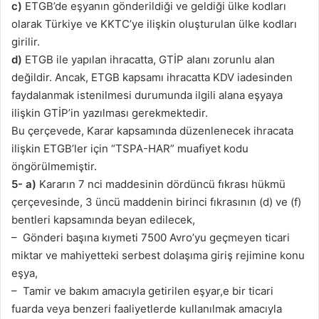
c)
ETGB’de eşyanın gönderildiği ve geldiği ülke kodları
olarak Türkiye ve KKTC’ye ilişkin oluşturulan ülke kodları
girilir.
d)
ETGB ile yapılan ihracatta, GTİP alanı zorunlu alan
değildir. Ancak, ETGB kapsamı ihracatta KDV iadesinden
faydalanmak istenilmesi durumunda ilgili alana eşyaya
ilişkin GTİP’in yazılması gerekmektedir.
Bu çerçevede, Karar kapsamında düzenlenecek ihracata
ilişkin ETGB’ler için “TSPA-HAR” muafiyet kodu
öngörülmemiştir.
5- a)
Kararın 7 nci maddesinin dördüncü fıkrası hükmü
çerçevesinde, 3 üncü maddenin birinci fıkrasının (d) ve (f)
bentleri kapsamında beyan edilecek,
– Gönderi başına kıymeti 7500 Avro’yu geçmeyen ticari
miktar ve mahiyetteki serbest dolaşıma giriş rejimine konu
eşya,
– Tamir ve bakım amacıyla getirilen eşyar,e bir ticari
fuarda veya benzeri faaliyetlerde kullanılmak amacıyla