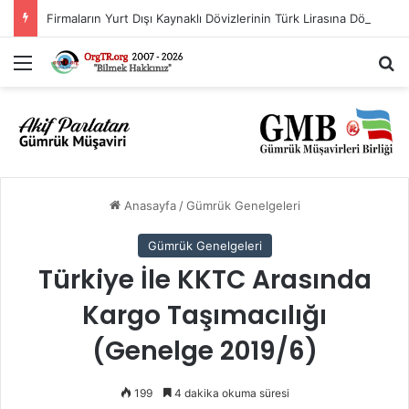
Firmaların Yurt Dışı Kaynaklı Dövizlerinin Türk Lirasına Dönüşümünün Desteklenmesi Hakkında Tebliğ (Sayı: 2023/5)’de Değişiklik Yapılmasına Dair Tebliğ (Sayı: 2026/11)
Menü
A
Anasayfa
/
Gümrük Genelgeleri
Gümrük Genelgeleri
Türkiye İle KKTC Arasında
Kargo Taşımacılığı
(Genelge 2019/6)
199
4 dakika okuma süresi