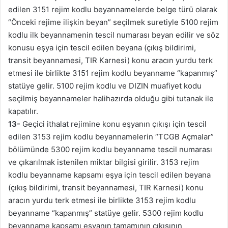
edilen 3151 rejim kodlu beyannamelerde belge türü olarak
“Önceki rejime ilişkin beyan” seçilmek suretiyle 5100 rejim
kodlu ilk beyannamenin tescil numarası beyan edilir ve söz
konusu eşya için tescil edilen beyana (çıkış bildirimi,
transit beyannamesi, TIR Karnesi) konu aracın yurdu terk
etmesi ile birlikte 3151 rejim kodlu beyanname “kapanmış”
statüye gelir. 5100 rejim kodlu ve DIZIN muafiyet kodu
seçilmiş beyannameler halihazırda olduğu gibi tutanak ile
kapatılır.
13-
Geçici ithalat rejimine konu eşyanın çıkışı için tescil
edilen 3153 rejim kodlu beyannamelerin “TCGB Açmalar”
bölümünde 5300 rejim kodlu beyanname tescil numarası
ve çıkarılmak istenilen miktar bilgisi girilir. 3153 rejim
kodlu beyanname kapsamı eşya için tescil edilen beyana
(çıkış bildirimi, transit beyannamesi, TIR Karnesi) konu
aracın yurdu terk etmesi ile birlikte 3153 rejim kodlu
beyanname “kapanmış” statüye gelir. 5300 rejim kodlu
beyanname kapsamı eşyanın tamamının çıkışının