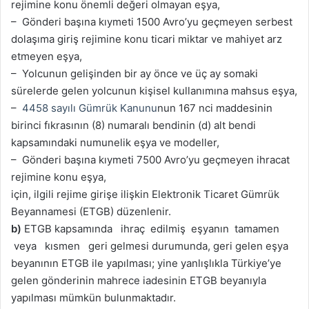
rejimine konu önemli değeri olmayan eşya,
– Gönderi başına kıymeti 1500 Avro’yu geçmeyen serbest
dolaşıma giriş rejimine konu ticari miktar ve mahiyet arz
etmeyen eşya,
– Yolcunun gelişinden bir ay önce ve üç ay somaki
sürelerde gelen yolcunun kişisel kullanımına mahsus eşya,
–
4458 sayılı Gümrük Kanunu
nun 167 nci maddesinin
birinci fıkrasının (8) numaralı bendinin (d) alt bendi
kapsamındaki numunelik eşya ve modeller,
– Gönderi başına kıymeti 7500 Avro’yu geçmeyen ihracat
rejimine konu eşya,
için, ilgili rejime girişe ilişkin Elektronik Ticaret Gümrük
Beyannamesi (ETGB) düzenlenir.
b)
ETGB kapsamında ihraç edilmiş eşyanın tamamen
veya kısmen geri gelmesi durumunda, geri gelen eşya
beyanının ETGB ile yapılması; yine yanlışlıkla Türkiye’ye
gelen gönderinin mahrece iadesinin ETGB beyanıyla
yapılması mümkün bulunmaktadır.