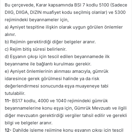
Bu çerçevede, Karar kapsamında BSl 7 kodlu 5100 (Sadece
DIIG, DIIGA, DIZIN muafiyet kodu seçilmiş olanlar) ve 5300
rejimindeki beyannameler için,
a) Ayniyet tespitine ilişkin olarak uygun görülen önlemler
alınır.
b) Rejimin gerektirdiği diğer belgeler aranır.
c) Rejim bitiş süresi belirlenir.
d) Eşyanın çıkışı için tescil edilen beyannamede ilk
beyanname ile bağlantı kurulması gerekir.
e) Ayniyet önlemlerinin alınması amacıyla, gümrük
idaresince gerek görülmesi halinde ya da risk
değerlendirmesi sonucunda eşya muayeneye tabi
tutulabilir.
11-
BS17 kodlu, 4000 ve 1040 rejimindeki gümrük
beyannamelerine konu eşya için, Gümrük Mevzuatı ve ilgili
diğer mevzuatın gerektirdiği vergiler tahsil edilir ve gerekli
bilgi ve belgeler aranır.
12-
Dahilde işleme rejimine konu eşyanın çıkışı için tescil