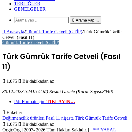
TEBLIĞLER
GENELGELER
Arama yap ...
Anasayfa
/
Gümrük Tarife Cetveli (GTİP)
/
Türk Gümrük Tarife
Cetveli (Fasıl 11)
Gümrük Tarife Cetveli (GTİP)
Türk Gümrük Tarife Cetveli (Fasıl
11)
1.075
Bir dakikadan az
30.12.2023-32415 /2.M) Resmi Gazete (Karar Sayısı.8040)
Pdf Formatı için
TIKLAYIN…
Etiketler
Değirmencilik ürünleri
Fasıl 11
nişasta
Türk Gümrük Tarife Cetveli
1.075
Bir dakikadan az
Orgtr.Org | 2007-
2026 Tüm Hakları Saklıdır. |
*** YASAL