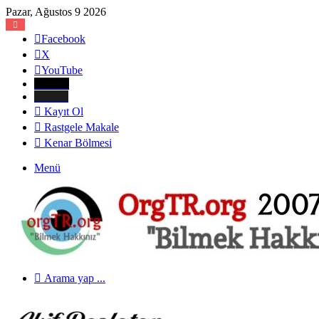
Pazar, Ağustos 9 2026
Facebook
X
YouTube
E-Posta
Telefon
Kayıt Ol
Rastgele Makale
Kenar Bölmesi
Menü
Arama yap ...