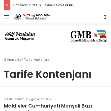
Firmaların Yurt Dışı Kaynaklı Dövizlerinin Türk Lirasına Dönüşümünün Desteklenmesi Hakkında Tebliğ (Sayı: 2023/5)’de Değişiklik Yapılmasına Dair Tebliğ (Sayı: 2026/11)
Menü
A
Anasayfa
/
Tarife Kontenjanı
Tarife Kontenjanı
Akif Parlatan
7 gün önce
25
Maldivler Cumhuriyeti Menşeli Bazı