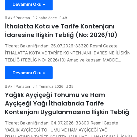
Devamını Oku »
Akif Parlatan
2 hafta önce
48
İthalatta Kota ve Tarife Kontenjanı
İdaresine İlişkin Tebliğ (No: 2026/10)
Ticaret Bakanlığından: 25.07.2026-33320 Resmi Gazete
İTHALATTA KOTA VE TARİFE KONTENJANI İDARESİNE İLİŞKİN
TEBLİĞ (TEBLİĞ NO: 2026/10) Amaç ve kapsam MADDE…
Devamını Oku »
Akif Parlatan
4 Temmuz 2026
35
Yağlık Ayçiçeği Tohumu ve Ham
Ayçiçeği Yağı İthalatında Tarife
Kontenjanı Uygulanmasına İlişkin Tebliğ
Ticaret Bakanlığından: 04.07.2026-33300 Resmi Gazete
YAĞLIK AYÇİÇEĞİ TOHUMU VE HAM AYÇİÇEĞİ YAĞI
İTHALATINDA TARİFE KONTENJANI UYGULANMASINA İLİŞKİN