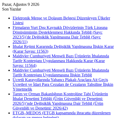
Pazar, Ağustos 9 2026
Son Yazılar
Elektronik Menşe ve Dolaşım Belgesi Düzenleyen Ülkeler
Listesi
Firmaların Yurt Dışı Kaynaklı Dövizlerinin Türk Lirasına
Dönüşümünün Desteklenmesi Hakkında Tebliğ (Sayı:
2023/5)’de Değişiklik Yapılmasına Dair Tebliğ (Sayı:
2026/11)
İthalat Rejimi Kararında Değişiklik Yapılmasına İlişkin Karar
(Karar Sayısı: 11563)
Maldivler Cumhuriyeti Menşeli Bazı Ürünlerin İthalatında
Tarife Kontenjanı Uygulanması Hakkında Karar (Karar
Sayısı: 11564)
Maldivler Cumhuriyeti Menşeli Bazı Ürünlerin İthalatında
Tarife Kontenjanı Uygulanmasına İlişkin Tebliğ
Ücretli Karayollarında Yabancı Plakalı Araçlara Ait Geçiş
Ücretleri ve İdari Para Cezaları ile Cezaların Tahsiline İlişkin
Yönetmelik
Tarım ve Orman Bakanlığının Kontrolüne Tabi Ürünlerin
İthalat Denetimi Tebliği (Ürün Güvenliği ve Denetimi:
2026/5)’nde Değişiklik Yapılmasına Dair Tebliğ (Ürün
Güvenliği ve Denetimi: 2026/42)
ETGB–MEDOS (ETGB kapsamında ihracatta düzenlenen
dolaşım ve menşe belgeleri)