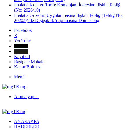
İthalatta Kota ve Tarife Kontenjanı İdaresine İlişkin Tebliğ
(No: 2026/10)
İthalatta Gözetim Uygulanmasına İlişkin Tebliğ (Tebliğ No:
2020/9)’de Değişiklik Yapılmasına Dair Tebliğ
Facebook
X
YouTube
E-Posta
Telefon
Kayıt Ol
Rastgele Makale
Kenar Bölmesi
Menü
Arama yap ...
ANASAYFA
HABERLER