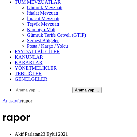
TÜM MEVZUATLAR
Gümrük Mevzuatı
İthalat Mevzuatı
İhracat Mevzuatı
Teşvik Mevzuatı
Kambiyo-Mali
Gümrük Tarife Cetveli (GTİP)
Serbest Bölgeler
Posta / Kargo / Yolcu
FAYDALI BILGILER
KANUNLAR
KARARLAR
YÖNETMELIKLER
TEBLIĞLER
GENELGELER
Arama yap ...
Anasayfa
/
rapor
rapor
Akif Parlatan
23 Eylül 2021