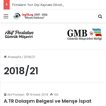
Firmaların Yurt Dışı Kaynaklı Dövizlerinin Türk Lirasına Dönüşümünün Desteklenmesi Hakkında Tebliğ (Sayı: 2023/5)’de Değişiklik Yapılmasına Dair Tebliğ (Sayı: 2026/11)
Menü
A
Anasayfa
/
2018/21
2018/21
Akif Parlatan
19 Aralık 2018
150
A.TR Dolaşım Belgesi ve Menşe İspat