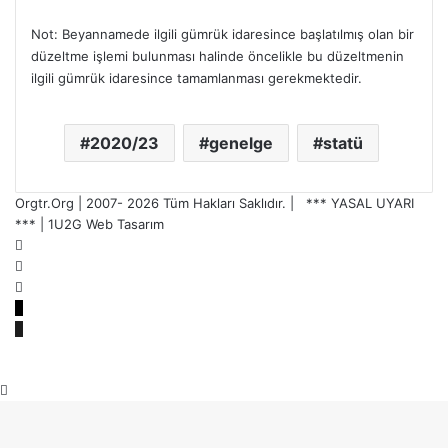
Not: Beyannamede ilgili gümrük idaresince başlatılmış olan bir
düzeltme işlemi bulunması halinde öncelikle bu düzeltmenin
ilgili gümrük idaresince tamamlanması gerekmektedir.
2020/23
genelge
statü
Orgtr.Org | 2007-
2026 Tüm Hakları Saklıdır. |
*** YASAL UYARI
***
|
1U2G Web Tasarım
Facebook
X
YouTube
E-
Posta
Telefon
Başa
dön
tuşu