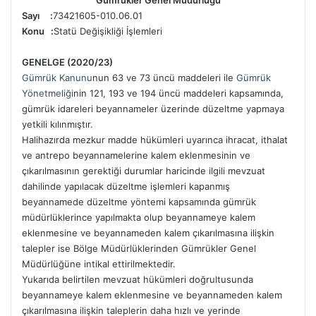
Gümrükler Genel Müdürlüğü
Sayı :
73421605-010.06.01
Konu :
Statü Değişikliği İşlemleri
GENELGE
(2020/23)
Gümrük Kanunu
nun 63 ve 73 üncü maddeleri ile
Gümrük
Yönetmeliği
nin 121, 193 ve 194 üncü maddeleri kapsamında,
gümrük idareleri beyannameler üzerinde düzeltme yapmaya
yetkili kılınmıştır.
Halihazırda mezkur madde hükümleri uyarınca ihracat, ithalat
ve antrepo beyannamelerine kalem eklenmesinin ve
çıkarılmasının gerektiği durumlar haricinde ilgili mevzuat
dahilinde yapılacak düzeltme işlemleri kapanmış
beyannamede düzeltme yöntemi kapsamında gümrük
müdürlüklerince yapılmakta olup beyannameye kalem
eklenmesine ve beyannameden kalem çıkarılmasına ilişkin
talepler ise Bölge Müdürlüklerinden Gümrükler Genel
Müdürlüğüne intikal ettirilmektedir.
Yukarıda belirtilen mevzuat hükümleri doğrultusunda
beyannameye kalem eklenmesine ve beyannameden kalem
çıkarılmasına ilişkin taleplerin daha hızlı ve yerinde