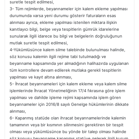
suretle tespit edilmesi,
3- Tüm rejimlerde, beyannameler için kalem ekleme yapılması
durumunda varsa yeni durumu gösterir faturaların esas
alınması ayrıca, ekleme yapılması istenilen miktara ilişkin
kanıtlayıcı bilgi, belge veya tespitlerin gümrük idarelerine
sunularak ilgili idarece bu bilgi ve belgelerin doğruluğunun
mutlak suretle tespit edilmesi,
4-Yükümlüsünce kalem silme talebinde bulunulması halinde,
söz konusu kalemin ilgili rejime tabi tutulmadığı ve
beyanname kapsamında yer almadığının halihazırda uygulanan
tüm kontrollere devam edilerek mutlaka gerekli tespitlerin
yapılması ve kayıt altına alınması,
5- İhracat beyannameleri için kalem ekleme veya kalem silme
işlemlerinde İhracat Yönetmeliğinin 17/4 fıkrasına göre işlem
yapılması ve dahilde işleme rejimi kapsamında işlem gören
beyannameler için 2016/8 sayılı Genelge hükümlerinin dikkate
alınması,
6- Kapanmış statüde olan ihracat beyannamelerinde kalemin
tamamının veya bir kısmının silinmesini gerektiren bir tespit
olması veya yükümlüsünce bu yönde bir talep olması halinde
söz konusu beyanname kapanmış statüye gelerek ilgili kurum