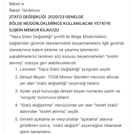
Bakan a.
Bakan Yardımcısı
STATÜ DEĞİŞİKLİĞİ
2020/23 GENELGE
BÖLGE MÜDÜRLÜKLERİNCE KULLANILACAK YETKİYE
İLİŞKİN MEMUR KILAVUZU
“Taşra Statü Değişikliği” profili ile Bölge Müdürlükleri,
bağlantıları gümrük idarelerindeki beyannamelere ilgili gümrük
idarelerince kalem ekleme ve çıkarma işlemlerini
yapabilmelerini teminen söz konusu beyannameleri “teslim
alınmış” statüye geri alabileceklerdir.
Listeden “Taşra Statü Değişikliği” programı seçilir.
Detaylı Beyan- TCGB Memur İşlemleri menüsü altında
yer alan “statü değişikliği” seçeneği tıklanır.
Açılan yeşil kutucuğa detaylı beyan numarası yazılır ve
“sorgula” butonuna tıklanır.
“Statü değiştirme” menüsünde yer alan “hedef statü”
alanından “teslim alınmış” seçilir.
Gerekli açıklama ve meşruhatlar “açıklama” alanına
girildikten sonra, “statü değiştir” seçeneğine tıklanarak
işlem tamamlanır.