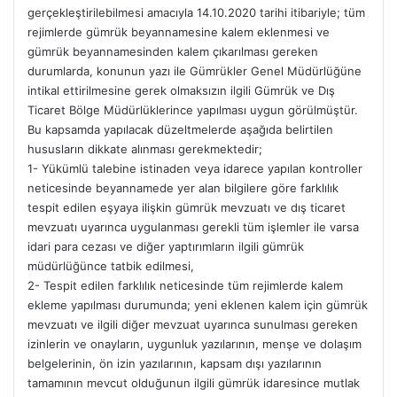
gerçekleştirilebilmesi amacıyla 14.10.2020 tarihi itibariyle; tüm
rejimlerde gümrük beyannamesine kalem eklenmesi ve
gümrük beyannamesinden kalem çıkarılması gereken
durumlarda, konunun yazı ile Gümrükler Genel Müdürlüğüne
intikal ettirilmesine gerek olmaksızın ilgili Gümrük ve Dış
Ticaret Bölge Müdürlüklerince yapılması uygun görülmüştür.
Bu kapsamda yapılacak düzeltmelerde aşağıda belirtilen
hususların dikkate alınması gerekmektedir;
1- Yükümlü talebine istinaden veya idarece yapılan kontroller
neticesinde beyannamede yer alan bilgilere göre farklılık
tespit edilen eşyaya ilişkin gümrük mevzuatı ve dış ticaret
mevzuatı uyarınca uygulanması gerekli tüm işlemler ile varsa
idari para cezası ve diğer yaptırımların ilgili gümrük
müdürlüğünce tatbik edilmesi,
2- Tespit edilen farklılık neticesinde tüm rejimlerde kalem
ekleme yapılması durumunda; yeni eklenen kalem için gümrük
mevzuatı ve ilgili diğer mevzuat uyarınca sunulması gereken
izinlerin ve onayların, uygunluk yazılarının, menşe ve dolaşım
belgelerinin, ön izin yazılarının, kapsam dışı yazılarının
tamamının mevcut olduğunun ilgili gümrük idaresince mutlak